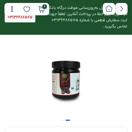
0
اطلاعیه: به دلیل به‌روزرسانی موقت درگاه بانکی،
در صورت بروز خطا در پرداخت آنلاین، لطفاً جهت
03132286575
ثبت سفارش قطعی با شماره 03132286575
تماس بگیرید.