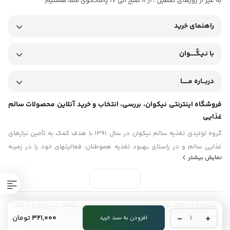
به غیر از روزهای تعطیل ، از 8 صبح الی 17 پاسخگوی شما هستیم.
دارید، پشتیبانی ما با صبوری و لحنی صمیمی آماده راهنمایی شما رفقای
راهنمای خرید
عزیز است.
با نـیـکُـــــوان
دربـــاره مــــــا
فروشگاه اینترنتی نیکوان، بررسی، انتخاب و خرید آنلاین محصولات سالم
غذایی
گروه تولیدی تغذیه سالم نیکوان در سال ۱۳۹۱ با هدف کمک به تأمین نیازهای
غذایی سالم و در راستای بهبود تغذیه هموطنان، فعالیتهای خود را در زمینه‏
نمایش بیشتر
های ارائه مواد غذایی ارگانیک (بکر) و عاری از هرگونه مواد غیرطبیعی و
شیمیایی و نیز مطالعه و پژوهش در مورد خواص غذایی و دارویی مواد خوراکی
آغاز نمود و هم اکنون با بهره‏ گیری از تجربه و دستاوردهای درخشان ‏بعنوان یکی
از تولیدکنندگان اصلی روغن های گیاهی ،درمانی و ارگانیک شناخته می‏شود.
استفاده از مطالب فروشگاه اینترنتی نیکوان فقط برای مقاصد غیرتجاری و با ذکر
شیره
منبع بلامانع است. کلیه حقوق این سایت متعلق به نیکوان می‌باشد. Copyright
۳۲۱,۰۰۰
تومان
افزودن به سبد خرید
خرما
© 2016 - 2024