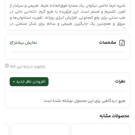
شیره خرما خالص نیکوان یک عصاره فوق‌العاده غلیظ، طبیعی و سرشار از
آهن، کلسیم و فسفر است. این فرآورده با طبع گرم، انتخابی عالی در
طب سنتی برای رفع کم‌خونی، افزایش انرژی روزانه، تقویت استخوان‌ها و
عروق و همچنین یک جایگزین طبیعی و سالم برای شکر صنعتی در
آشپزی به شمار می‌رود.
مشخصات
نمایش بیشتر
مصرف
شیره خرما نیکوان
به عنوان یک خونساز طبیعی و انرژی‌بخش
قوی، یکی از قدیمی‌ترین راهکارهای سنتی برای تقویت عمومی بدن و
رفع ضعف جسمانی است. این عصاره خالص با داشتن کلسیم، فسفر و
بازخورد درباره این کالا
آهن فراوان، به فعال‌سازی سلول‌های عصبی و استحکام استخوان‌ها
نظرات
افزودن نظر جدید +
کمک می‌کند. استفاده منظم از
شیره خرما نیکوان
به دلیل داشتن اسید
فولیک، یک روش تخصصی و اثربخش برای کمک به رفع کم‌خونی فقر
هیچ دیدگاهی برای این محصول نوشته نشده است.
آهن و جلوگیری از خستگی مفرط در طول روز است.
محصولات مشابه
تاثیر بر دستگاه گوارش و سلامت عروق
وجود فیبرهای طبیعی در این فرآورده، از ویژگی‌های ارزشمند
شیره خرما