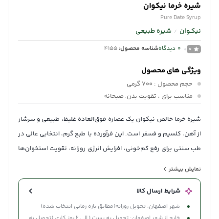
شیره خرما نیکوان
Pure Date Syrup
نیکـوان
شیره طبیعی
/
0
دیدگاه
شناسه محصول:
4155
0
ویژگی های محصول
حجم محصول
: 700 گرمی
مناسب برای
: تقویت بدن, صبحانه
شیره خرما خالص نیکوان یک عصاره فوق‌العاده غلیظ، طبیعی و سرشار
از آهن، کلسیم و فسفر است. این فرآورده با طبع گرم، انتخابی عالی در
طب سنتی برای رفع کم‌خونی، افزایش انرژی روزانه، تقویت استخوان‌ها
و عروق و همچنین یک جایگزین طبیعی و سالم برای شکر صنعتی در
نمایش بیشتر
آشپزی به شمار می‌رود.
شرایط ارسال کالا
شهر اصفهان: تحویل روزانه(مطابق بازه زمانی انتخاب شده)
خارج از شهر اصفهان: تحویل به پست 1 الی 2 روز کاری (تحویل به