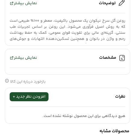
توضیحات
نمایش بیشتر
روغن گل سرخ نیکوان یک محصول باکیفیت، معطر و ۱۰۰٪ طبیعی است
که به روش اصیل فرآوری می‌شود. این روغن بر اساس تجربیات طب
سنتی، گزینه‌ای عالی برای تقویت قوای عمومی، کمک به حفظ بهداشت
رحم و واژن در بانوان و همچنین تسکین‌دهنده التهابات و جوش‌های
پوستی پس از اصلاح به شمار می‌رود.
مشخصات
نمایش بیشتر
بررسی
خواص روغن گل سرخ
به عنوان یکی از معطرترین و اصیل‌ترین
عصاره‌های درمانی، نشان می‌دهد که این محصول تا چه حد در افزایش
نشاط جسمی و بهبود سطح انرژی موثر است. این روغن به دلیل ترکیبات
بازخورد درباره این کالا
ارزشمند خود، به عنوان یک منبع عالی برای تقویت قوای عمومی، افزایش
نظرات
افزودن نظر جدید +
اشتها و بهبود قوای جنسی شناخته می‌شود. علاوه بر این، در میان
طبایع سنتی، این محصول جایگاه ویژه‌ای در کمک به حفظ بهداشت
هیچ دیدگاهی برای این محصول نوشته نشده است.
واژن و مراقبت از سلامت رحم بانوان دارد.
محصولات مشابه
ویژگی‌های درمانی و خواص روغن گل سرخ نیکوان