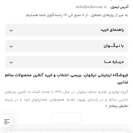
بنشینید. برای بخش‌های اصلاح‌شده پوست نیز کافی است چند قطره را
آدرس ایمیل:
info@nikovan.ir
مستقیم روی موضع ماساژ دهید تا جذب شود. حتماً ظرف محصول را در
به غیر از روزهای تعطیل ، از 8 صبح الی 17 پاسخگوی شما هستیم.
جای خنک و دور از نور مستقیم خورشید نگهداری کنید.
راهنمای خرید
تیم نیکوان این محصول خالص را با ضمانت کیفیت و اصالت تولید کرده
است تا تجربه یک خرید امن را داشته باشید. در صورتی که برای طول دوره
با نـیـکُـــــوان
مصرف، قیمت یا شیوه استفاده سوالی دارید، پشتیبانی صمیمی و
رفیقانه ما برای راهنمایی شما در کنارتان حضور دارد.
دربـــاره مــــــا
فروشگاه اینترنتی نیکوان، بررسی، انتخاب و خرید آنلاین محصولات سالم
غذایی
گروه تولیدی تغذیه سالم نیکوان در سال ۱۳۹۱ با هدف کمک به تأمین نیازهای
غذایی سالم و در راستای بهبود تغذیه هموطنان، فعالیتهای خود را در زمینه‏
نمایش بیشتر
های ارائه مواد غذایی ارگانیک (بکر) و عاری از هرگونه مواد غیرطبیعی و
شیمیایی و نیز مطالعه و پژوهش در مورد خواص غذایی و دارویی مواد خوراکی
آغاز نمود و هم اکنون با بهره‏ گیری از تجربه و دستاوردهای درخشان ‏بعنوان یکی
از تولیدکنندگان اصلی روغن های گیاهی ،درمانی و ارگانیک شناخته می‏شود.