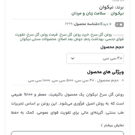
rose oil
برند:
نیکوان
نیکـوان
سلامت زنان و مردان
/
0
دیدگاه
شناسه محصول:
2269
0
برچسب
روغن گل سرخ، خرید روغن گل سرخ، قیمت روغن گل سرخ، تقویت
قوای جنسی، بهداشت رحم، جوش بعد اصلاح، محصولات سنتی نیکوان
حجم محصول
ویژگی های محصول
حجم محصول
: 40 سی سی, 500 سی سی, 1000 سی سی
روغن گل سرخ نیکوان یک محصول باکیفیت، معطر و ۱۰۰٪ طبیعی
است که به روش اصیل فرآوری می‌شود. این روغن بر اساس تجربیات
طب سنتی، گزینه‌ای عالی برای تقویت قوای عمومی، کمک به حفظ
بهداشت رحم و واژن در بانوان و همچنین تسکین‌دهنده التهابات و
نمایش بیشتر
جوش‌های پوستی پس از اصلاح به شمار می‌رود.