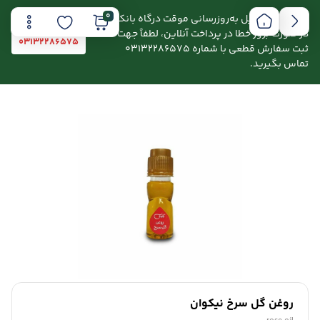
0
اطلاعیه: به دلیل به‌روزرسانی موقت درگاه بانکی،
در صورت بروز خطا در پرداخت آنلاین، لطفاً جهت
03132286575
ثبت سفارش قطعی با شماره 03132286575
تماس بگیرید.
روغن گل سرخ نیکوان