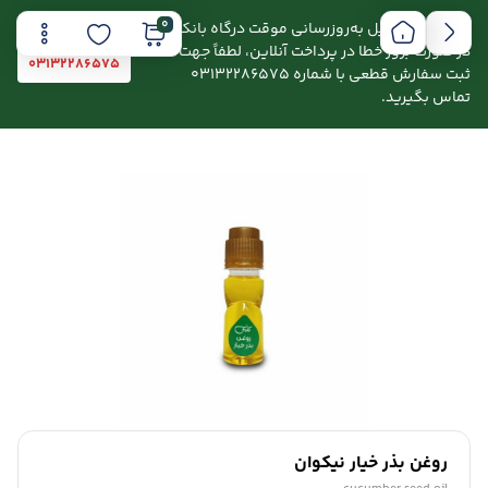
0
اطلاعیه: به دلیل به‌روزرسانی موقت درگاه بانکی،
در صورت بروز خطا در پرداخت آنلاین، لطفاً جهت
03132286575
ثبت سفارش قطعی با شماره 03132286575
تماس بگیرید.
روغن بذر خیار نیکوان