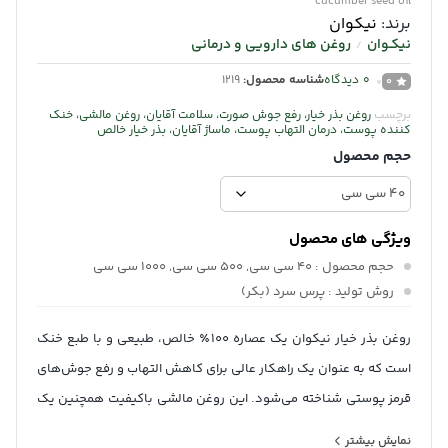
cucumber seed oil
برند:
نیکوان
نیکـوان
روغن های دارویی و درمانی
/
0
دیدگاه
شناسه محصول:
1219
0
برچسب
روغن بذر خیار، رفع جوش صورت، سلامت آقایان، روغن مالشی، خنک
کننده پوست، درمان التهاب پوست، ماساژ آقایان، بذر خیار خالص
حجم محصول
ویژگی های محصول
حجم محصول
: 40 سی سی, 500 سی سی, 1000 سی سی
روش تولید
: پرس سرد (بکر)
روغن بذر خیار نیکوان یک عصاره ۱۰۰٪ خالص، طبیعی و با طبع خنک
است که به عنوان یک راهکار عالی برای کاهش التهاب و رفع جوش‌های
قرمز پوستی شناخته می‌شود. این روغن مالشی باکیفیت همچنین یک
انتخاب مناسب برای آقایان جهت ماساژ موضعی و ایجاد آرامش و تسلط
نمایش بیشتر