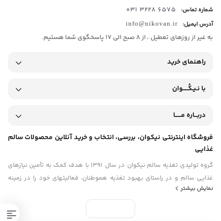
6575 3228 031
شماره تماس:
آدرس ایمیل:
info@nikovan.ir
به غیر از روزهای تعطیل ، از 8 صبح الی 17 پاسخگوی شما هستیم.
راهنمای خرید
با نـیـکُـــــوان
دربـــاره مــــــا
فروشگاه اینترنتی نیکوان، بررسی، انتخاب و خرید آنلاین محصولات سالم
غذایی
گروه تولیدی تغذیه سالم نیکوان در سال ۱۳۹۱ با هدف کمک به تأمین نیازهای
غذایی سالم و در راستای بهبود تغذیه هموطنان، فعالیتهای خود را در زمینه‏
نمایش بیشتر
های ارائه مواد غذایی ارگانیک (بکر) و عاری از هرگونه مواد غیرطبیعی و
شیمیایی و نیز مطالعه و پژوهش در مورد خواص غذایی و دارویی مواد خوراکی
آغاز نمود و هم اکنون با بهره‏ گیری از تجربه و دستاوردهای درخشان ‏بعنوان یکی