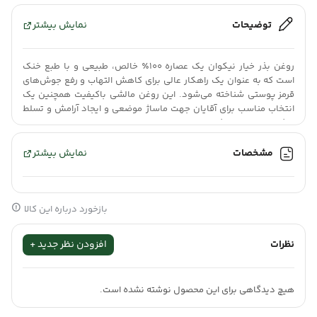
توضیحات
نمایش بیشتر
روغن بذر خیار نیکوان یک عصاره ۱۰۰٪ خالص، طبیعی و با طبع خنک
است که به عنوان یک راهکار عالی برای کاهش التهاب و رفع جوش‌های
قرمز پوستی شناخته می‌شود. این روغن مالشی باکیفیت همچنین یک
انتخاب مناسب برای آقایان جهت ماساژ موضعی و ایجاد آرامش و تسلط
بیشتر در روابط به شمار می‌رود.
مشخصات
نمایش بیشتر
اگه دنبال این هستی که پوستت شفاف بشه و از شر جوش‌های قرمز و
مزاحم خلاص بشی،
روغن بذر خیار نیکوان
یک انتخاب بسیار مناسبه. این
روغن با خنک کردنِ عمقیِ پوست، التهاب رو برطرف می‌کنه و شادابی رو
بازخورد درباره این کالا
به صورتت برمیگردونه. کافیه روزانه دو نوبت این روغن رو به پوست
نظرات
افزودن نظر جدید +
صورت یا محل جوش‌ها بمالی. بعد از گذشت ۱۰ تا ۱۴ روز، از شفافیت و
درخشندگی پوستت رضایت کامل خواهی داشت و حسابی لذت می‌بری.
هیچ دیدگاهی برای این محصول نوشته نشده است.
خواص روغن بذر خیار نیکوان برای آقایان